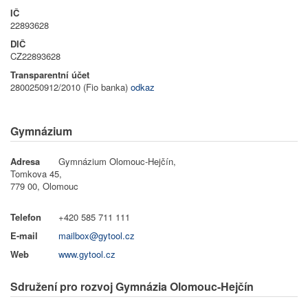
IČ
Přihlásit se
22893628
DIČ
Obchůdek
CZ22893628
Transparentní účet
2800250912/2010 (Fio banka)
odkaz
Gymnázium
Adresa
Gymnázium Olomouc-Hejčín,
Tomkova 45,
779 00, Olomouc
Telefon
+420 585 711 111
E-mail
mailbox@gytool.cz
Web
www.gytool.cz
Sdružení pro rozvoj Gymnázia Olomouc-Hejčín