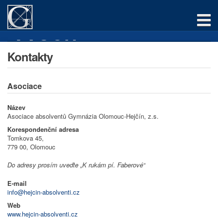
AAGOH
Úvod
Kontakty
O asociaci
Asociace
Akce
Název
Asociace absolventů Gymnázia Olomouc-Hejčín, z.s.
Jak se zapojit
Korespondenční adresa
Tomkova 45,
Síť absolventů
779 00, Olomouc
Fórum
Do adresy prosím uveďte „K rukám pí. Faberové“
E-mail
Newsletter
info@hejcin-absolventi.cz
Web
Chci se registrovat
www.hejcin-absolventi.cz