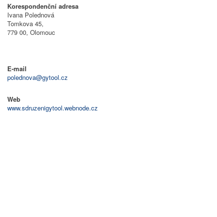
Korespondenční adresa
Ivana Polednová
Tomkova 45,
779 00, Olomouc
E-mail
polednova@gytool.cz
Web
www.sdruzenigytool.webnode.cz