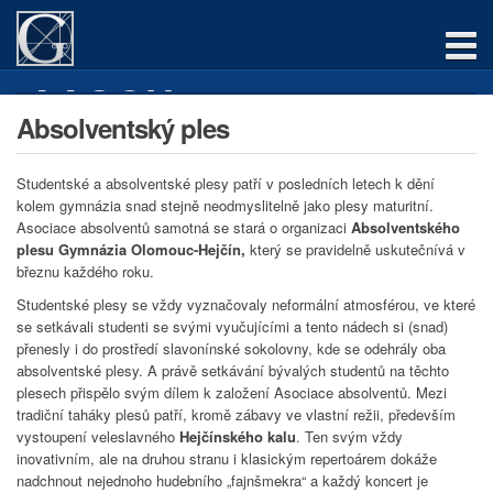
AAGOH
Úvod
Absolventský ples
O asociaci
Studentské a absolventské plesy patří v posledních letech k dění
kolem gymnázia snad stejně neodmyslitelně jako plesy maturitní.
Akce
Asociace absolventů samotná se stará o organizaci
Absolventského
plesu Gymnázia Olomouc-Hejčín,
který se pravidelně uskutečnívá v
Jak se zapojit
březnu každého roku.
Studentské plesy se vždy vyznačovaly neformální atmosférou, ve které
Síť absolventů
se setkávali studenti se svými vyučujícími a tento nádech si (snad)
přenesly i do prostředí slavonínské sokolovny, kde se odehrály oba
Fórum
absolventské plesy. A právě setkávání bývalých studentů na těchto
plesech přispělo svým dílem k založení Asociace absolventů. Mezi
tradiční taháky plesů patří, kromě zábavy ve vlastní režii, především
Newsletter
vystoupení veleslavného
Hejčínského kalu
. Ten svým vždy
inovativním, ale na druhou stranu i klasickým repertoárem dokáže
Chci se registrovat
nadchnout nejednoho hudebního „fajnšmekra“ a každý koncert je