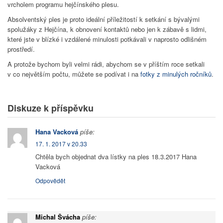
vrcholem programu hejčínského plesu.
Přihlásit se
Absolventský ples je proto ideální příležitostí k setkání s bývalými
spolužáky z Hejčína, k obnovení kontaktů nebo jen k zábavě s lidmi,
Obchůdek
které jste v blízké i vzdálené minulosti potkávali v naprosto odlišném
prostředí.
A protože bychom byli velmi rádi, abychom se v příštím roce setkali
v co největším počtu, můžete se podívat i na
fotky z minulých ročníků
.
Diskuze k příspěvku
Hana Vacková
píše:
17. 1. 2017 v 20.33
Chtěla bych objednat dva lístky na ples 18.3.2017 Hana
Vacková
Odpovědět
Michal Švácha
píše: