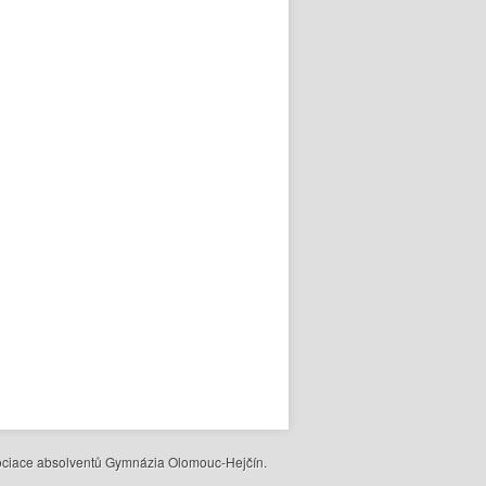
ociace absolventů Gymnázia Olomouc-Hejčín.