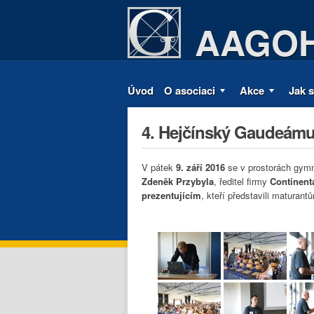
AAGO
Úvod
O asociaci
Akce
Jak s
ASOCIACE ABSOLVENTŮ
GYMNÁZIA OLOMOUC-HEJČÍN
4. Hejčínský Gaudeámu
V pátek
9. září 2016
se v prostorách gymná
Zdeněk Przybyla
, ředitel firmy
Continent
prezentujícím
, kteří představili maturant