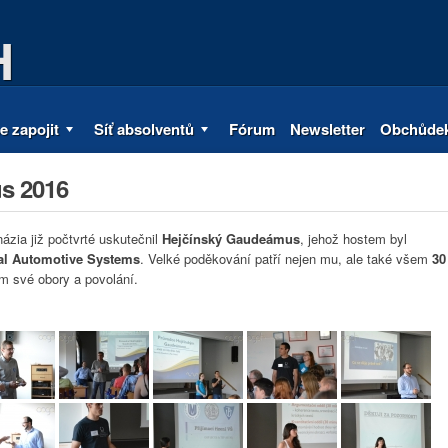
H
e zapojit
Síť absolventů
Fórum
Newsletter
Obchůde
s 2016
zia již počtvrté uskutečnil
Hejčínský Gaudeámus
, jehož hostem byl
al Automotive Systems
. Velké poděkování patří nejen mu, ale také všem
30
ům své obory a povolání.