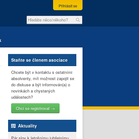
Přihlásit se
k
Staňte se členem asociace
Chcete být v kontaktu s ostatními
absolventy, mít možnost zapojit se
do diskuse a být informován(a) o
novinkách a chystaných
událostech?
Chci se registrovat →
Aktuality
Pár slov k letošnímu jubilejnímu