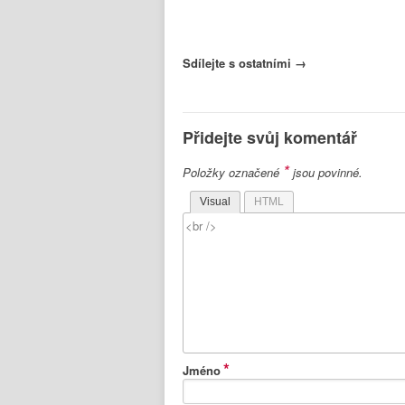
Sdílejte s ostatními →
Přidejte svůj komentář
*
Položky označené
jsou povinné.
Visual
HTML
*
Jméno