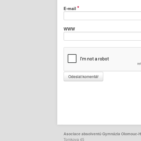
*
E-mail
WWW
Asociace absolventů Gymnázia Olomouc-H
Tomkova 45